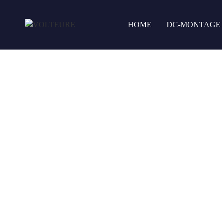
HOME
DC-MONTAGE
Solar-Glossar: Die Welt der Photovoltaik und Erneuerbaren Energ
Tracker