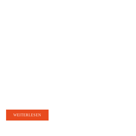
Solar-Glossar: Die Welt der Photovoltaik und Erneuerbaren
Energien
Hinterlüftung
WEITERLESEN